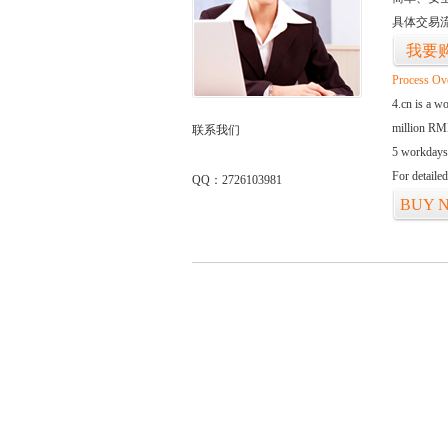
具体交易
我要
Process Ov
4.cn is a w
million RMB
联系我们
5 workdays
For detaile
QQ：2726103981
BUY 