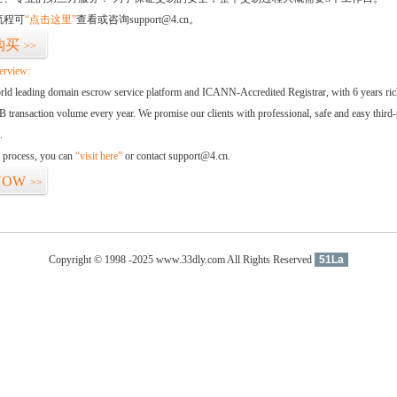
流程可
“点击这里”
查看或咨询support@4.cn。
购买
>>
erview:
orld leading domain escrow service platform and ICANN-Accredited Registrar, with 6 years ri
 transaction volume every year. We promise our clients with professional, safe and easy third-
.
d process, you can
“visit here”
or contact support@4.cn.
NOW
>>
Copyright © 1998 -2025 www.33dly.com All Rights Reserved
51La