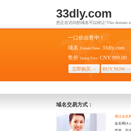
33dly.com
您正在访问的域名可以转让!This domain name i
一口价出售中！
域名
33dly.com
Domain Name:
售价
CNY 999.00
Listing Price:
立即购买
BUY NOW
>>
>>
域名交易方式：
通过金名网(
金名网(4
简单、安